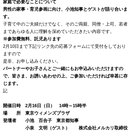
家庭で必要なことについて
男性の家事・育児参画に向け、小池知事とゲストが語り合いま
す。
子育て中のご夫婦だけでなく、そのご両親、同僚・上司、若者
まであらゆる人に理解を深めていただきたい内容です。
※参加費無料、託児あります
2月
10
日まで下記リンク先の応募フォームにて受付をしており
ますので
是非、お申し込みください。
パートナーやお子さんとご一緒にもお申込みいただけますの
で、皆さま、お誘いあわせの上、ご参加いただければ幸甚に存
じます。
記
開催日時
2
月
16
日（日）
14
時～
15
時半
場 所 東京ウィメンズプラザ
登壇者 小池 百合子 東京都知事
小泉 文明（ゲスト） 株式会社メルカリ取締役